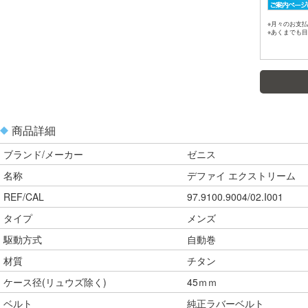
※月々のお支払
※あくまでも
商品詳細
ブランド/メーカー
ゼニス
名称
デファイ エクストリーム
REF/CAL
97.9100.9004/02.I001
タイプ
メンズ
駆動方式
自動巻
材質
チタン
ケース径(リュウズ除く)
45ｍｍ
ベルト
純正ラバーベルト