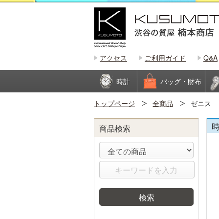
アクセス
ご利用ガイド
Q&A
時計
バッグ・財布
トップページ
全商品
ゼニス デ
時
商品検索
検索