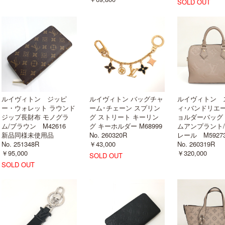
SOLD OUT
ルイヴィトン ジッピ
ルイヴィトン バッグチャ
ルイヴィトン 
ー・ウォレット ラウンド
ーム･チェーン スプリン
ィ･バンドリエール
ジップ長財布 モノグラ
グ ストリート キーリン
ョルダーバッグ
ム/ブラウン M42616
グ キーホルダー M68999
ムアンプラント
新品同様未使用品
No. 260320R
レール M5927
No. 251348R
￥43,000
No. 260319R
￥95,000
￥320,000
SOLD OUT
SOLD OUT