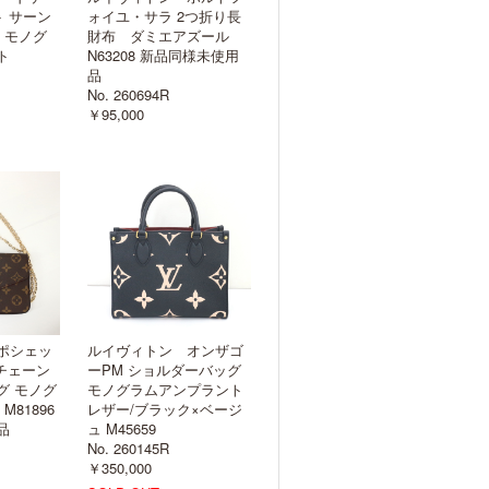
ト サーン
ォイユ・サラ 2つ折り長
 モノグ
財布 ダミエアズール
ト
N63208 新品同様未使用
品
No. 260694R
￥95,000
ポシェッ
ルイヴィトン オンザゴ
チェーン
ーPM ショルダーバッグ
グ モノグ
モノグラムアンプラント
M81896
レザー/ブラック×ベージ
品
ュ M45659
No. 260145R
￥350,000