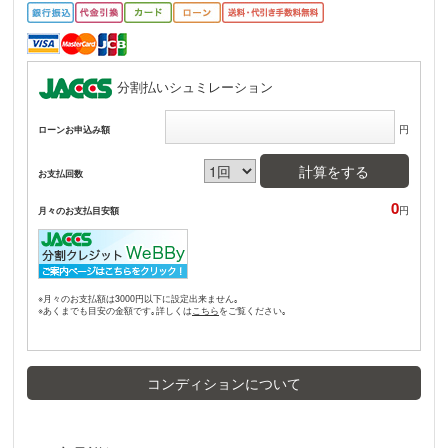
分割払いシュミレーション
円
ローンお申込み額
計算をする
お支払回数
0
円
月々のお支払目安額
※月々のお支払額は3000円以下に設定出来ません｡
※あくまでも目安の金額です｡詳しくは
をご覧ください｡
コンディションについて