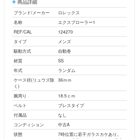
商品詳細
ブランド/メーカー
ロレックス
名称
エクスプローラー1
REF/CAL
124270
タイプ
メンズ
駆動方式
自動巻
材質
SS
年式
ランダム
ケース径(リュウズ除
36ｍｍ
く)
腕周り
18.5ｃｍ
ベルト
ブレスタイプ
付属品
なし
コンディション
中古A
状態
7時位置に若干ガラスカケあり。