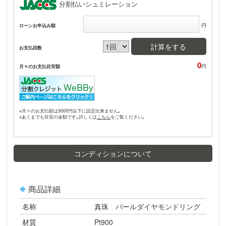
分割払いシュミレーション
円
ローンお申込み額
計算をする
お支払回数
0
円
月々のお支払目安額
※月々のお支払額は3000円以下に設定出来ません｡
※あくまでも目安の金額です｡詳しくは
をご覧ください｡
コンディションについて
商品詳細
名称
真珠 パールダイヤモンドリング
材質
Pt900