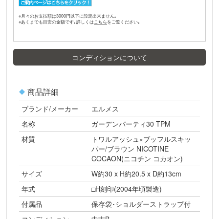
※月々のお支払額は3000円以下に設定出来ません｡
※あくまでも目安の金額です｡詳しくは
をご覧ください｡
コンディションについて
商品詳細
ブランド/メーカー
エルメス
名称
ガーデンパーティ30 TPM
材質
トワルアッシュ×ブッフルスキッ
パー/ブラウン NICOTINE
COCAON(ニコチン コカオン)
サイズ
W約30 x H約20.5 x D約13cm
年式
□H刻印(2004年頃製造)
付属品
保存袋･ショルダーストラップ付