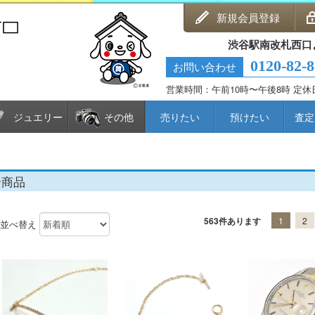
新規会員登録
渋谷駅南改札西口
0120-82-
お問い合わせ
営業時間：午前10時〜午後8時 定
ジュエリー
その他
売りたい
預けたい
査定
全商品
563件あります
1
2
並べ替え