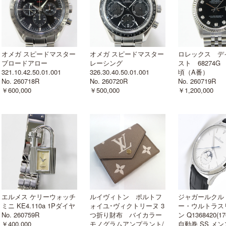
オメガ スピードマスター
オメガ スピードマスター
ロレックス デ
ブロードアロー
レーシング
スト 68274G 
321.10.42.50.01.001
326.30.40.50.01.001
頃（A番）
No. 260718R
No. 260720R
No. 260719R
￥600,000
￥500,000
￥1,200,000
エルメス ケリーウォッチ
ルイヴィトン ポルトフ
ジャガールクル
ミニ KE4.110a 1Pダイヤ
ォイユ･ヴィクトリーヌ 3
ー・ウルトラス
No. 260759R
つ折り財布 バイカラー
ン Q1368420(176
￥400,000
モノグラムアンプラント/
自動巻 SS メン