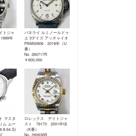
イトジャ
パネライ ルミノールドゥ
1999年
エ 3デイズ アッチャイオ
PAM00906 2018年（U
番）
No. 260717R
￥600,000
ト マスタ
ロレックス デイトジャ
リム ムー
スト 79173 2001年頃
.8.64.S)
（K番）
ズ
No. 260636R