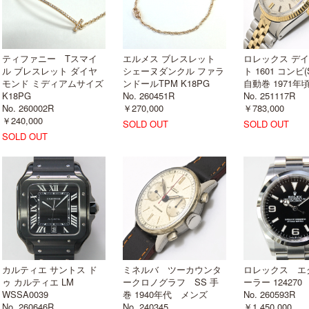
ティファニー Tスマイ
エルメス ブレスレット
ロレックス デ
ル ブレスレット ダイヤ
シェーヌダンクル ファラ
ト 1601 コンビ(
モンド ミディアムサイズ
ンドールTPM K18PG
自動巻 1971
K18PG
No. 260451R
No. 251117R
No. 260002R
￥270,000
￥783,000
￥240,000
SOLD OUT
SOLD OUT
SOLD OUT
カルティエ サントス ド
ミネルバ ツーカウンタ
ロレックス エ
ゥ カルティエ LM
ークロノグラフ SS 手
ーラー 12427
WSSA0039
巻 1940年代 メンズ
No. 260593R
No. 260646R
No. 240345
￥1,450,000