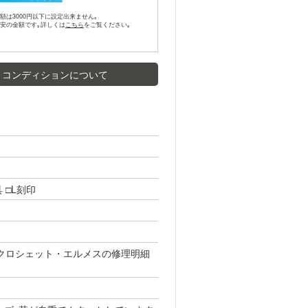
額は3000円以下に設定出来ません｡
目安の金額です｡詳しくは
をご覧ください｡
コンディションについて
 □L刻印
・クロシェット・エルメスの修理明細