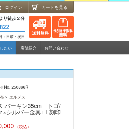
ログイン
カートを見る
より徒歩２分
8822
休日：日曜・祝日
したい
店舗紹介
お問い合わせ
o. 250866R
布
＞
エルメス
 バーキン35cm トゴ/
ク×シルバー金具 □L刻印
0,000
（税込）