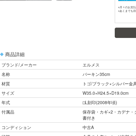
※月々のお支払
※あくまでも
商品詳細
ブランド/メーカー
エルメス
名称
バーキン35cm
材質
トゴ/ブラック×シルバー金具
サイズ
W35.0×H24.5×D19.0cm
年式
□L刻印(2008年頃)
付属品
保存袋・カギ×2・カデナ
書付き
コンディション
中古A