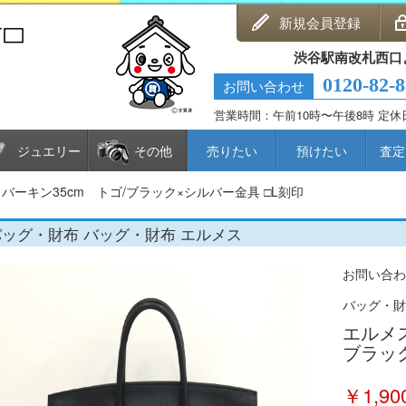
新規会員登録
渋谷駅南改札西口
0120-82-
お問い合わせ
営業時間：午前10時〜午後8時 定
ジュエリー
その他
売りたい
預けたい
査定
 バーキン35cm トゴ/ブラック×シルバー金具 □L刻印
バッグ・財布 バッグ・財布 エルメス
お問い合わせN
バッグ・財
エルメス
ブラッ
￥1,90