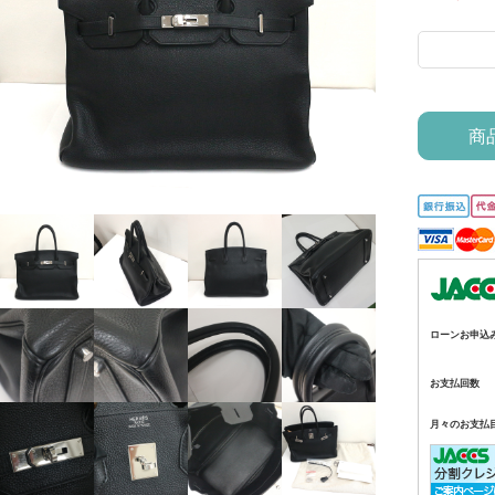
商
ローンお申込
お支払回数
月々のお支払