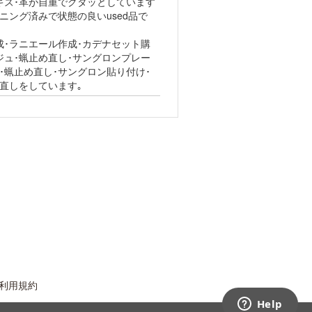
キズ･革が自重でクタッとしています
ニング済みで状態の良いused品で
･ラニエール作成･カデナセット購
ジュ･蝋止め直し･サングロンプレー
･蝋止め直し･サングロン貼り付け･
直しをしています｡
利用規約