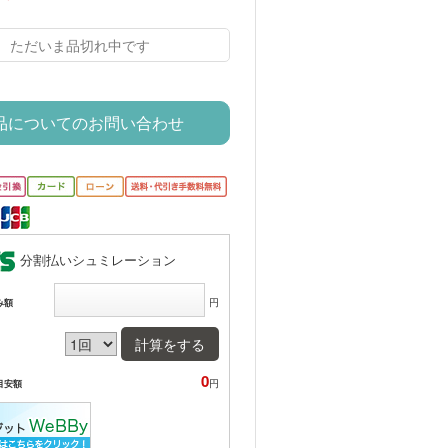
ただいま品切れ中です
品についてのお問い合わせ
分割払いシュミレーション
円
み額
計算をする
0
円
目安額