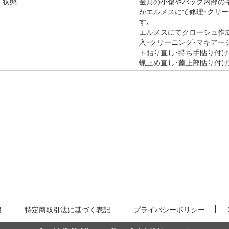
状態
金具の小傷やバッグ内部の
がエルメスにて修理･クリー
す｡
エルメスにてクローシュ作成
入･クリーニング･マキアー
ト貼り直し･持ち手貼り付け
蝋止め直し･蓋上部貼り付け
報
特定商取引法に基づく表記
プライバシーポリシー