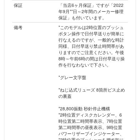
保証
「当店6ヶ月保証」ですが「2022
年9月**日～2年間のメーカー修理
保証」も付いています。
備考
*このモデルは2時位置のプッシュ
ボタン操作で日付早送りが簡単に
行なえるのですが、一般的な時計
同様、日付早送り禁止時間帯があ
りますのでご注意ください。午後
8時～午前6時の間は日付早送り操
作を行なわないで下さい。
*グレー文字盤
*ねじ込式リューズ 8箇所ビス止め
の裏蓋
*28,800振動 秒針停止機構
*2時位置ディスクカレンダー、6
時位置第二時間帯表示、7時位置
第二時間帯の昼夜表示、9時位置
パワーリザーブインジケーター、
*2時位置のプッシャーを押す毎に