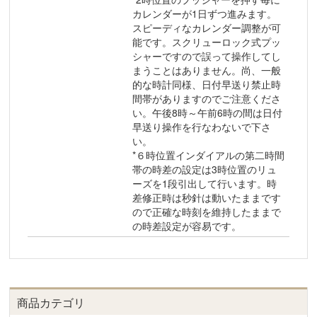
カレンダーが1日ずつ進みます。
スピーディなカレンダー調整が可
能です。スクリューロック式プッ
シャーですので誤って操作してし
まうことはありません。尚、一般
的な時計同様、日付早送り禁止時
間帯がありますのでご注意くださ
い。午後8時～午前6時の間は日付
早送り操作を行なわないで下さ
い。
*６時位置インダイアルの第二時間
帯の時差の設定は3時位置のリュ
ーズを1段引出して行います。時
差修正時は秒針は動いたままです
ので正確な時刻を維持したままで
の時差設定が容易です。
商品カテゴリ