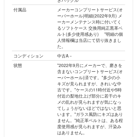
きバックル
付属品
メーカーコンプリートサービス(オ
ーバーホール)明細(2022年9月) メ
ーカーメンテナンス時に付いてく
るソフトケース 交換用純正黒革ベ
ルト(多少使用感あり) *明細の個
人情報欄は当店にて切り抜きまし
た。
コンディション
中古A－
状態
*2022年9月にメーカーで、磨きを
含まないコンプリートサービス(オ
ーバーホール)済です。*多少の小
キズが見られますが、きれいな中
古です。*ケースの11時付近や5時
付近の梨地仕上げ部分に若干のキ
メの乱れが見られますが気になっ
てしょうがないほどではないと思
います。*ガラス風防にキズはあり
ません。*純正革ベルトは、ある程
度使用感が見られますが、汗染み
はありません。