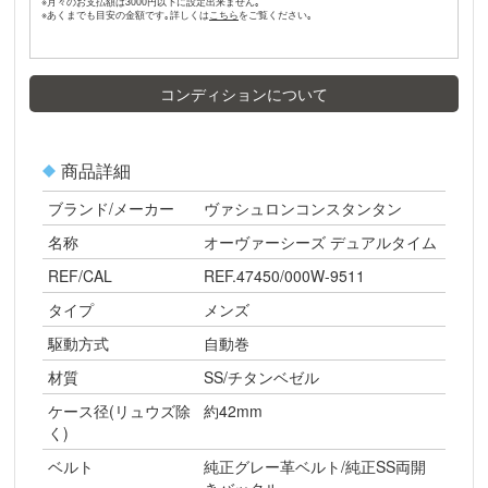
※月々のお支払額は3000円以下に設定出来ません｡
※あくまでも目安の金額です｡詳しくは
をご覧ください｡
コンディションについて
商品詳細
ブランド/メーカー
ヴァシュロンコンスタンタン
名称
オーヴァーシーズ デュアルタイム
REF/CAL
REF.47450/000W-9511
タイプ
メンズ
駆動方式
自動巻
材質
SS/チタンベゼル
ケース径(リュウズ除
約42mm
く)
ベルト
純正グレー革ベルト/純正SS両開