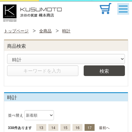
トップページ
全商品
時計
商品検索
検索
時計
並べ替え
338件あります
13
14
15
16
17
最初へ