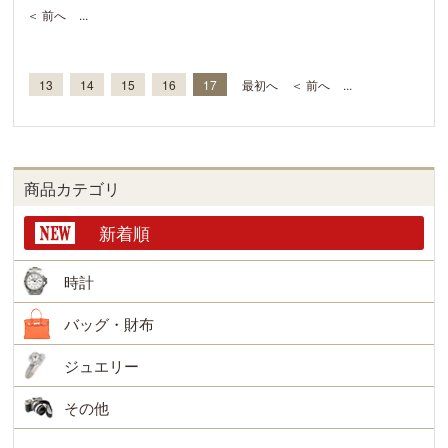
＜ 前へ
...
13
14
15
16
17
最初へ
＜ 前へ
...
商品カテゴリ
新着順
時計
バッグ・財布
ジュエリー
その他